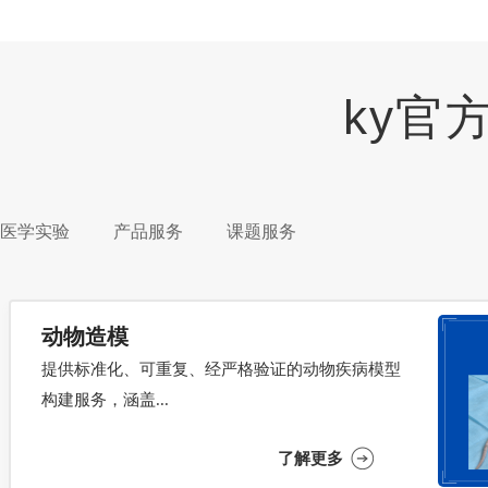
ky官
医学实验
产品服务
课题服务
动物造模
提供标准化、可重复、经严格验证的动物疾病模型
构建服务，涵盖...
了解更多