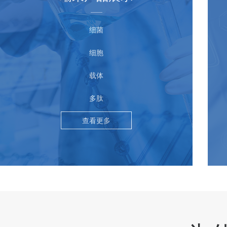
细菌
细胞
载体
多肽
查看更多