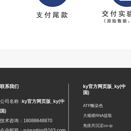
联系我们
ky官方网页版_ky(中
国)
公司名称：
ky官方网页版_ky(中
ATP酶染色
国)
大规模RNA提取
技术咨询：18088648870
免疫共沉淀co-ip
企业邮箱：ruiguobio@163.com